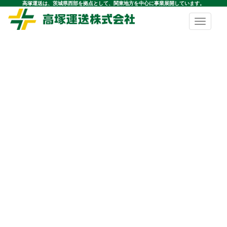
高塚運送は、茨城県西部を拠点として、関東地方を中心に事業展開しています。
Toggle
navigatio