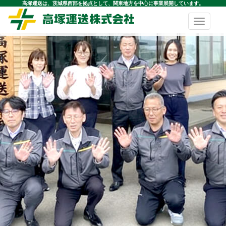
高塚運送は、茨城県西部を拠点として、関東地方を中心に事業展開しています。
Toggle
navigatio