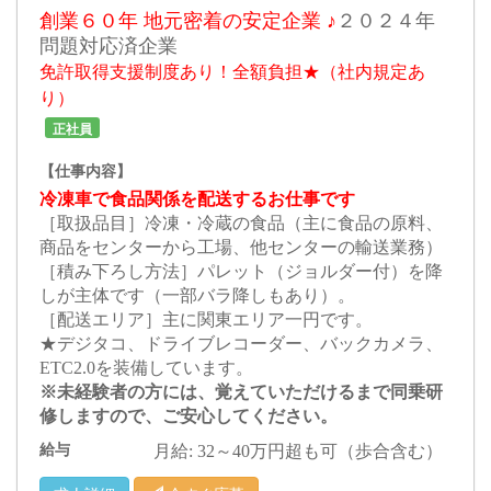
創業６０年 地元密着の安定企業 ♪
２０２４年
問題対応済企業
免許取得支援制度あり！全額負担★（社内規定あ
り）
正社員
【仕事内容】
冷凍車で食品関係を配送するお仕事です
［取扱品目］冷凍・冷蔵の食品（主に食品の原料、
商品をセンターから工場、他センターの輸送業務）
［積み下ろし方法］パレット（ジョルダー付）を降
しが主体です（一部バラ降しもあり）。
［配送エリア］主に関東エリア一円です。
★デジタコ、ドライブレコーダー、バックカメラ、
ETC2.0を装備しています。
※未経験者の方には、覚えていただけるまで同乗研
修しますので、ご安心してください。
給与
月給: 32～40万円超も可（歩合含む）