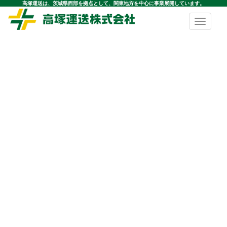
高塚運送は、茨城県西部を拠点として、関東地方を中心に事業展開しています。
Toggle
navigatio