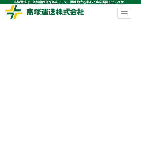
高塚運送は、茨城県西部を拠点として、関東地方を中心に事業展開しています。
Toggle
navigatio