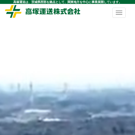
高塚運送は、茨城県西部を拠点として、関東地方を中心に事業展開しています。
Toggle
navigatio